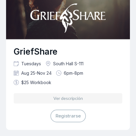
GriefShare
Tuesdays
South Hall S-111
Aug 25-Nov 24
6pm-8pm
$25 Workbook
Ver descripción
Registrarse